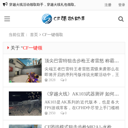
穿越火线活动领取助手，穿越火线礼包领取。
注册
登录
欢迎来到:CF一键领取，CF活动助手一键领取。
当前位置：
首页
CF一键领取
关于 “
CF一键领
取
” 的文章
顶尖巴雷特狙击步枪王者雷怒 称霸团队模式CF还有其他武器能抗衡吗？
尖端王者巴雷特王者雷怒震慑来袭那么在
即将开启的序列号版传说光耀活动中，王
2828
0
者雷怒也是迎来了永久首发，本身王者雷
怒和王者火魄同属一个版本，而王者火魄
现在已经多次放出，可是雷怒始终保持着
《穿越火线》AK103武器测评 如何使用好AK103打赢游戏
神秘感，这波永久首发相信小伙伴们也是
AK103是AK系列的近代版本，也是各大
等候多时了。这儿也是经过动图带我们回
FPS游戏常客，在CFHD中尽管上手门槛稍
忆一下王者雷怒的颜值和外观特效，它保
2950
0
高，但仍是凭仗强大的威力获得了越来越
留了原版王者...
多玩家的喜欢，并且在冠军杯的赛场上，
AK103也是一把威力十足且总能献上精彩
CF团战模式狙击步枪M82A1-水枪为何统治力居高不下解析