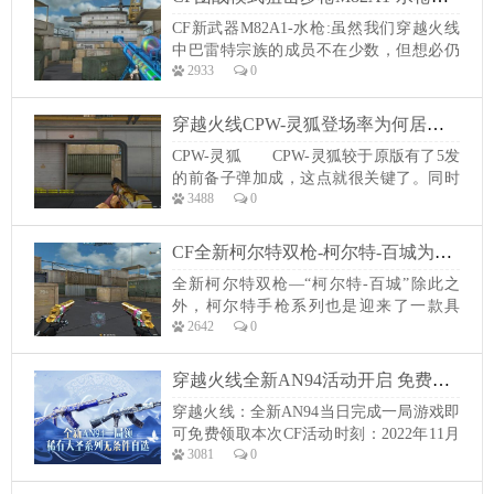
击杀的步枪。假如咱们只是看AK103的特
CF新武器M82A1-水枪:虽然我们穿越火线
点介绍，好像除了“伤害高”以外，这把枪
中巴雷特宗族的成员不在少数，但想必仍
并没有其他优点，反而其他特点...
2933
0
是有很多CFer在期待着这把造型特别的水
枪吧！充溢童趣的外观，但同时却具有着
骇人的杀伤力，与即将上架前方币商城的
穿越火线CPW-灵狐登场率为何居高不下卡通皮肤属性有加强吗
玩具沙鹰但是极为相配。在座的小伙伴们
CPW-灵狐 CPW-灵狐较于原版有了5发
有木有被这把充溢童趣的新武器给招引了
的前备子弹加成，这点就很关键了。同时
呢？CF新武器M82A1-水枪获取方...
3488
0
作为CPW的首款皮肤系列兵器还承继了它
的所有优点：便携性、射速以及最为重要
的空尖弹，要知道部分冲锋枪就是靠这个
CF全新柯尔特双枪-柯尔特-百城为何排位模式受到玩家喜爱
制霸PVP形式的，一旦被近距离确定很难
全新柯尔特双枪—“柯尔特-百城”除此之
脱身。有了六烈龙的加持后容错率会更
外，柯尔特手枪系列也是迎来了一款具
高，加上这卡通画风的视觉效果，上荣耀
2642
0
有“百城”元素的新成员，也便是最近许多
枪...
玩家都下手了的“柯尔特-百城”。不过让许
多玩家觉得“惋惜”的是，这款带有“百
穿越火线全新AN94活动开启 免费完成一局游戏获取
城”皮肤元素的“柯尔特-百城”居然是双持版
穿越火线：全新AN94当日完成一局游戏即
的，这关于许多玩家来说可能在游戏有用
可免费领取本次CF活动时刻：2022年11月
性上就大打折扣了！关于这样的游戏安
3081
0
19日-11月30日主要奖赏有：AN94-青花瓷
排...
大圣-御·雷神USP-黑大圣Barrett-黑大圣斩