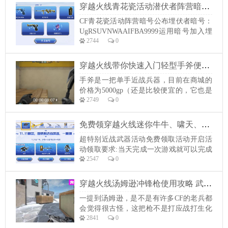
魔刀-黑大圣大圣水壶AK47-齐天大圣修罗-
穿越火线青花瓷活动潜伏者阵营暗号公布 可免费领5次抽奖机会
年鹏百城AWM柯尔特-百城百城AK47魂·火
CF青花瓷活动阵营暗号公布埋伏者暗号：
麒麟-百城火麒麟-百城（皮肤...
UgRSUVNWAAIFBA9999运用暗号加入埋
2744
0
伏者阵营，可领5次抽奖时机。抽柯尔特-
萌杀、破天狂龙等道具：活动时间：2022
年11月12日-11月18日今天活动网站，点
穿越火线带你快速入门轻型手斧便捷使用上手教程
击“首发青花瓷M4A1”按钮参与。电脑端网
手斧是一把单手近战兵器，目前在商城的
址：https://cf.qq.com/cp/a...
价格为5000gp（还是比较便宜的，它也是
2749
0
商城近战兵器中性价比最高的一把兵
器）。兵器伤害剖析手斧的轻击攻速较
快，按住左键能接连挥出两下轻击。射中
免费领穿越火线迷你牛牛、啸天、黄金充气大锤活动
身体伤害为70点，爆头则可以秒杀敌人
超特别近战武器活动免费领取活动开启活
（无视AC哦）。轻击是手斧头的主要输出
动领取要求:当天完成一次游戏就可以完成
手法，较快的攻速和爆头秒杀敌人的特性
2547
0
活动2022年11月11日，游戏一局即可三选
十分合适严...
一收取：迷你牛牛、啸天、黄金充气大锤
（3选1）活动时间：即日起（截止24点）
穿越火线汤姆逊冲锋枪使用攻略 武器全方位讲解
电脑端网址：
一提到汤姆逊，是不是有许多CF的老兵都
https://cf.qq.com/cp/a20221008novfirst/pc/in
会觉得很古怪，这把枪不是打应战打生化
dex...
2841
0
用的嘛？答案是对的，但是在CFHD里，这