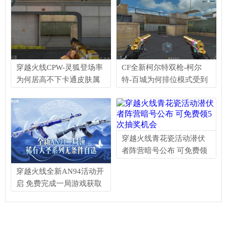
穿越火线CPW-灵狐登场率
CF全新柯尔特双枪-柯尔
为何居高不下卡通皮肤属
特-百城为何排位模式受到
性有加强吗
玩家喜爱
穿越火线青花瓷活动潜伏
者阵营暗号公布 可免费领
5次抽奖机会
穿越火线全新AN94活动开
启 免费完成一局游戏获取