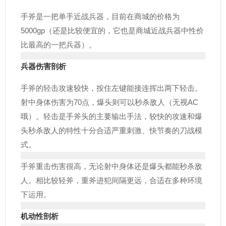
手斧是一把单手近战兵器，目前在商城的价格为
5000gp（还是比较便宜的，它也是商城近战兵器中性价
比最高的一把兵器）。
兵器伤害剖析
手斧的轻击攻速较快，按住左键能接连挥出两下轻击。
射中身体伤害为70点，爆头则可以秒杀敌人（无视AC
哦）。轻击是手斧头的主要输出手法，较快的攻速和爆
头秒杀敌人的特性十分合适严重刺激、快节奏的刀战模
式。
手斧重击伤害很高，无论射中身体还是爆头都能秒杀敌
人。相比较轻斧，重斧进犯间隔更远，合适在多种环境
下运用。
机动性剖析