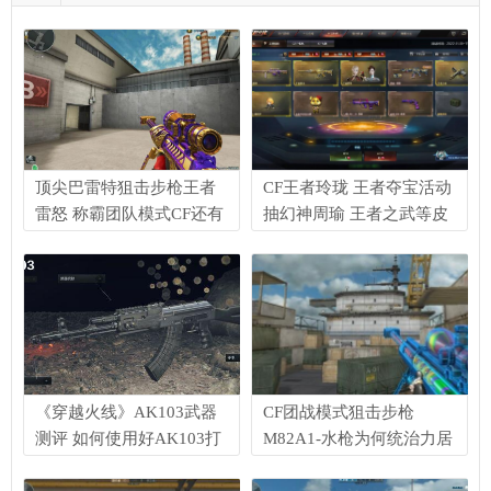
顶尖巴雷特狙击步枪王者
CF王者玲珑 王者夺宝活动
雷怒 称霸团队模式CF还有
抽幻神周瑜 王者之武等皮
其他武器能抗衡吗？
肤
《穿越火线》AK103武器
CF团战模式狙击步枪
测评 如何使用好AK103打
M82A1-水枪为何统治力居
赢游戏
高不下解析